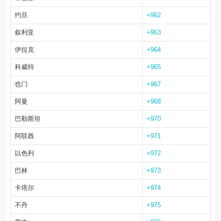
约旦
+962
叙利亚
+963
伊拉克
+964
科威特
+965
也门
+967
阿曼
+968
巴勒斯坦
+970
阿联酋
+971
以色列
+972
巴林
+973
卡塔尔
+974
不丹
+975