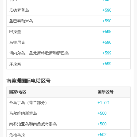
瓜德罗普岛
+590
圣巴泰勒米岛
+590
巴拉圭
+595
马提尼克
+596
博内尔岛、圣尤斯特歇斯和萨巴岛
+599
库拉索
+599
南美洲国际电话区号
国家/地区
国际区号
圣马丁岛（荷兰部分）
+1-721
马尔维纳斯群岛
+500
南乔治亚岛和南桑威奇群岛
+500
危地马拉
+502