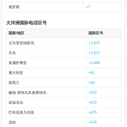
俄罗斯
+7
大洋洲国际电话区号
国家/地区
国际区号
北马里亚纳群岛
+1-670
关岛
+1-671
美属萨摩亚
+1-684
澳大利亚
+61
新西兰
+64
赫德·唐纳岛及麦唐纳岛
+672
诺福克岛
+672
巴布亚新几内亚
+675
汤加
+676