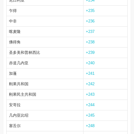
尼日利亚
+234
乍得
+235
中非
+236
喀麦隆
+237
佛得角
+238
圣多美和普林西比
+239
赤道几内亚
+240
加蓬
+241
刚果共和国
+242
刚果民主共和国
+243
安哥拉
+244
几内亚比绍
+245
塞舌尔
+248