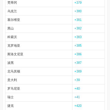
梵蒂冈
+379
乌克兰
+380
塞尔维亚
+381
黑山
+382
科索沃
+383
克罗地亚
+385
斯洛文尼亚
+386
波黑
+387
北马其顿
+389
意大利
+39
罗马尼亚
+40
瑞士
+41
捷克
+420