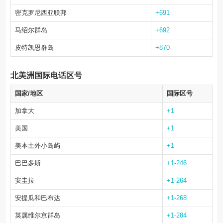
密克罗尼西亚联邦
+691
马绍尔群岛
+692
皮特凯恩群岛
+870
北美洲国际电话区号
国家/地区
国际区号
加拿大
+1
美国
+1
美本土外小岛屿
+1
巴巴多斯
+1-246
安圭拉
+1-264
安提瓜和巴布达
+1-268
英属维尔京群岛
+1-284