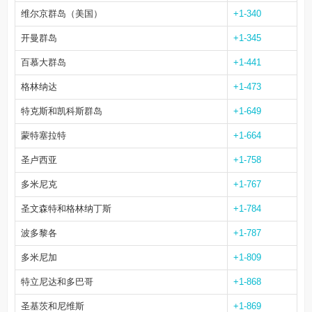
维尔京群岛（美国）
+1-340
开曼群岛
+1-345
百慕大群岛
+1-441
格林纳达
+1-473
特克斯和凯科斯群岛
+1-649
蒙特塞拉特
+1-664
圣卢西亚
+1-758
多米尼克
+1-767
圣文森特和格林纳丁斯
+1-784
波多黎各
+1-787
多米尼加
+1-809
特立尼达和多巴哥
+1-868
圣基茨和尼维斯
+1-869