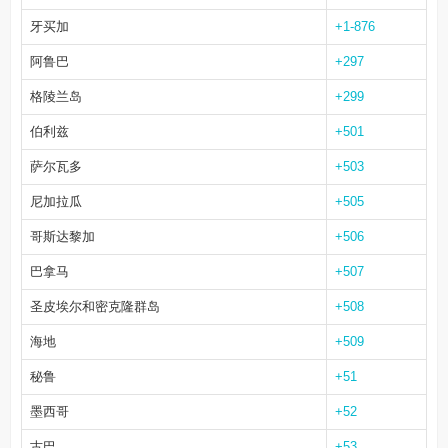
牙买加
+1-876
阿鲁巴
+297
格陵兰岛
+299
伯利兹
+501
萨尔瓦多
+503
尼加拉瓜
+505
哥斯达黎加
+506
巴拿马
+507
圣皮埃尔和密克隆群岛
+508
海地
+509
秘鲁
+51
墨西哥
+52
古巴
+53