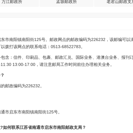
万江邮政所
孟塬邮政所
老君山邮政支
东市南阳镇南阳街125号。邮政网点的邮政编码为226232，该邮编可
打该网点的联系电话：0513-68522783。
务包含：信件、印刷品、包裹、邮政汇兑、国际业务、港澳台业务、报刊
1:30 13:00-17:00，请注意邮局工作时间前往办理相关业务。
少？
邮政编码为226232。
通市启东市南阳镇南阳街125号。
么?如何联系江苏省南通市启东市南阳邮政支局？