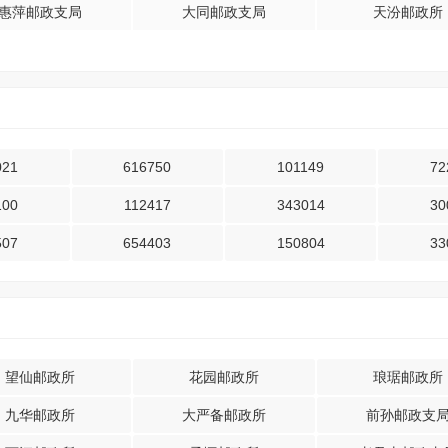
惠萍邮政支局
大同邮政支局
天汾邮政所
021
616750
101149
72
100
112417
343014
30
507
654403
150804
33
望仙邮政所
花园邮政所
琅琚邮政所
九华邮政所
大严备邮政所
前孙邮政支