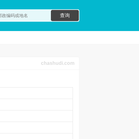
查询
chashudi.com