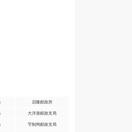
局
启隆邮政所
局
大洋港邮政支局
局
节制闸邮政支局