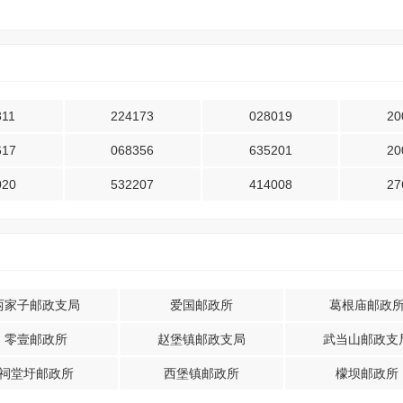
811
224173
028019
20
617
068356
635201
20
020
532207
414008
27
两家子邮政支局
爱国邮政所
葛根庙邮政
零壹邮政所
赵堡镇邮政支局
武当山邮政支
祠堂圩邮政所
西堡镇邮政所
檬坝邮政所