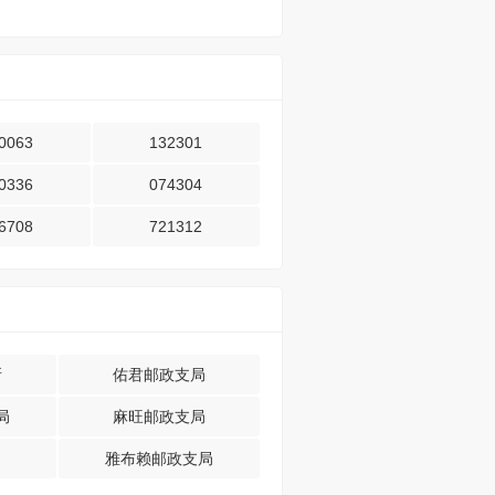
0063
132301
0336
074304
6708
721312
所
佑君邮政支局
局
麻旺邮政支局
雅布赖邮政支局