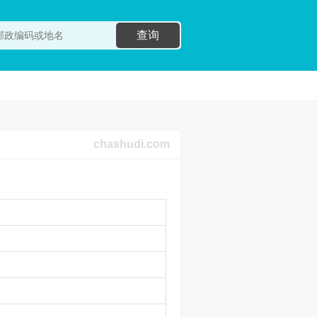
查询
chashudi.com