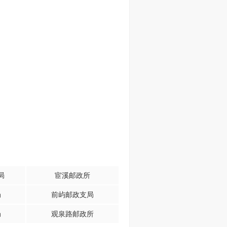
局
宦溪邮政所
局
前屿邮政支局
局
观泉路邮政所