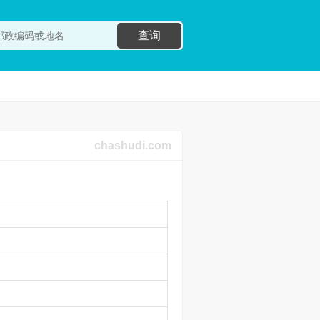
查询
chashudi.com