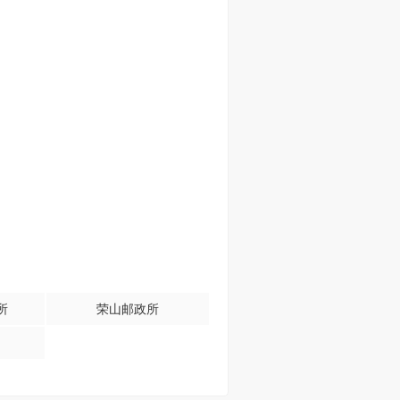
所
荣山邮政所