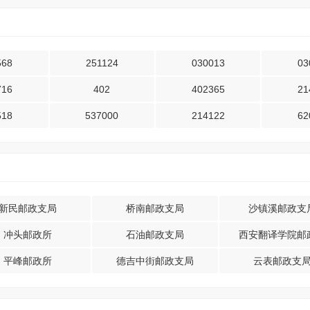
568
251124
030013
03
716
402
402365
21
518
537000
214122
62
新民邮政支局
桥南邮政支局
沙镇溪邮政支
冲头邮政所
石油邮政支局
西安翻译学院邮
平峰邮政所
德吉中街邮政支局
云表邮政支