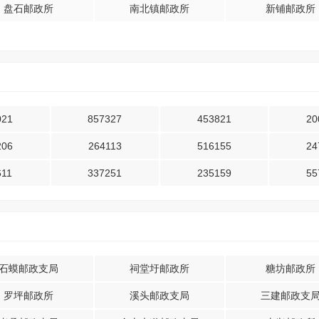
盘石邮政所
南北镇邮政所
新铺邮政所
021
857327
453821
20
206
264113
516155
24
611
337251
235159
55
石蟆邮政支局
祠堂圩邮政所
糖坊邮政所
罗坪邮政所
溪头邮政支局
三建邮政支