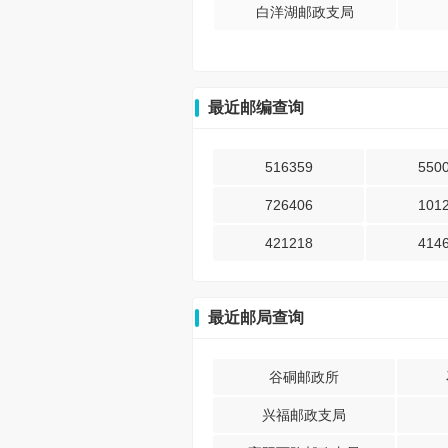
白洋湖邮政支局
最近邮编查询
516359
550
726406
101
421218
414
最近邮局查询
谷硐邮政所
兴福邮政支局