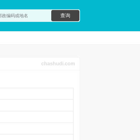
查询
chashudi.com