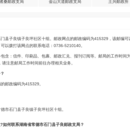
者桑邮政支局
金山大道邮政支局
土兴邮政所
门县子良镇子良坪社区十组。邮政网点的邮政编码为415329，该邮编
拨打该网点的联系电话：0736-5210140。
务包含：信件、印刷品、包裹、邮政汇兑、报刊订阅等。邮局的工作时间
-17:30，请注意邮局工作时间前往办理相关业务。
少？
邮政编码为415329。
常德市石门县子良镇子良坪社区十组。
么?如何联系湖南省常德市石门县子良邮政支局？