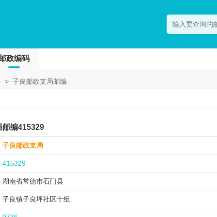
邮政编码
号
>
子良邮政支局邮编
编415329
子良邮政支局
415329
湖南省常德市
石门县
子良镇子良坪社区十组