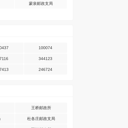
蒙泉邮政支局
0437
100074
7116
344123
7413
246724
王桥邮政所
局
杜各庄邮政支局