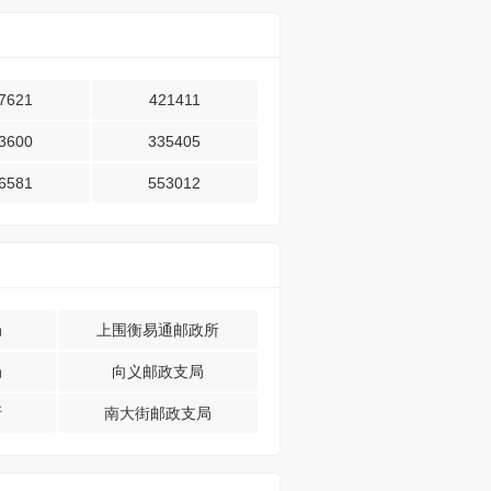
7621
421411
3600
335405
6581
553012
局
上围衡易通邮政所
局
向义邮政支局
所
南大街邮政支局