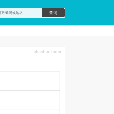
查询
chashudi.com