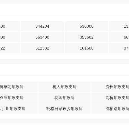
100
344204
530000
13
600
563400
353602
66
722
512332
161600
07
黄草朗邮政所
树人邮政支局
流长邮政支
双庙邮政支局
花园邮政所
高桥邮政支
大肚川邮政支局
托格日尕孜乡邮政所
潼柏路邮政