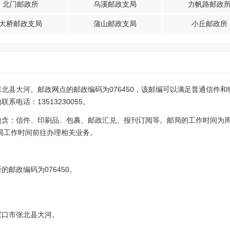
北门邮政所
乌溪邮政支局
力帆路邮政
大桥邮政支局
蒲山邮政支局
小丘邮政所
北县大河。邮政网点的邮政编码为076450，该邮编可以满足普通信件
电话：13513230055。
包含：信件、印刷品、包裹、邮政汇兑、报刊订阅等。邮局的工作时间为
，请注意邮局工作时间前往办理相关业务。
？
邮政编码为076450。
家口市张北县大河。