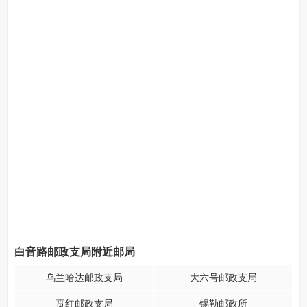
白音路邮政支局附近邮局
乌兰哈达邮政支局
大六号邮政支局
贲红邮政支局
锡勒邮政所