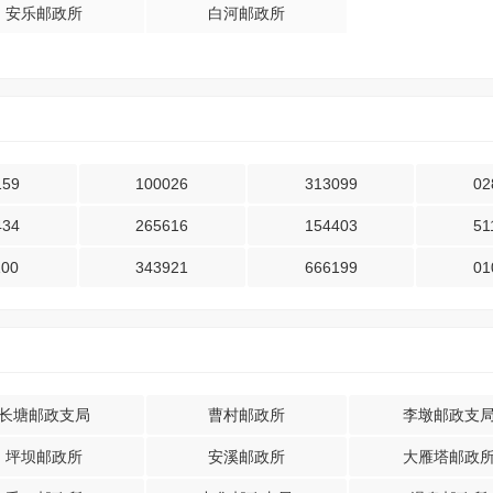
安乐邮政所
白河邮政所
159
100026
313099
02
434
265616
154403
51
100
343921
666199
01
长塘邮政支局
曹村邮政所
李墩邮政支
坪坝邮政所
安溪邮政所
大雁塔邮政