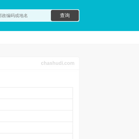
查询
chashudi.com