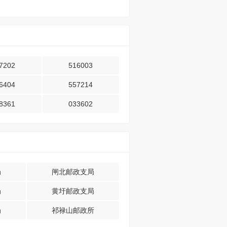
7202
516003
6404
557214
8361
033602
局
闸北邮政支局
局
黄圩邮政支局
局
祁禄山邮政所