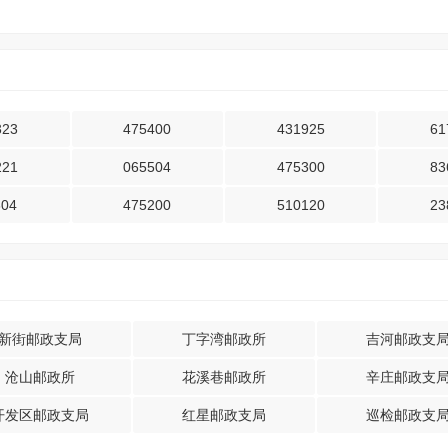
323
475400
431925
61
221
065504
475300
83
304
475200
510120
23
新街邮政支局
丁字湾邮政所
吉河邮政支
沧山邮政所
花溪巷邮政所
辛庄邮政支
开发区邮政支局
红星邮政支局
巡检邮政支