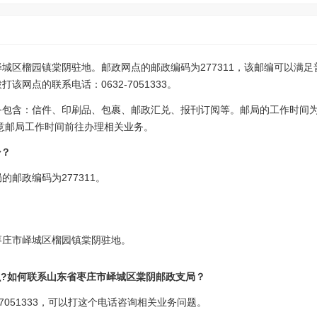
城区榴园镇棠阴驻地。邮政网点的邮政编码为277311，该邮编可以满
网点的联系电话：0632-7051333。
务包含：信件、印刷品、包裹、邮政汇兑、报刊订阅等。邮局的工作时间
:30，请注意邮局工作时间前往办理相关业务。
少？
邮政编码为277311。
枣庄市峄城区榴园镇棠阴驻地。
么?如何联系山东省枣庄市峄城区棠阴邮政支局？
7051333，可以打这个电话咨询相关业务问题。