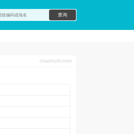
查询
chashudi.com