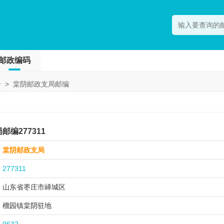
邮政编码
号
>
棠阴邮政支局邮编
编277311
棠阴邮政支局
277311
山东省枣庄市
峄城区
榴园镇棠阴驻地