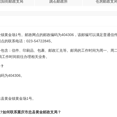
汉阳街邮政支局
跳石邮政所
仓房邮政支
镇黄金场1号。邮政网点的邮政编码为404306，该邮编可以满足普通信
联系电话：023-54722845。
务包含：信件、印刷品、包裹、邮政汇兑等。邮局的工作时间为周一、周
，请注意邮局工作时间前往办理相关业务。
少？
为404306。
县黄金镇黄金场1号。
么?如何联系重庆市忠县黄金邮政支局？