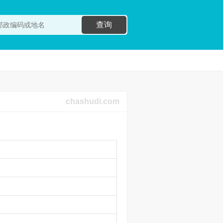
查询
chashudi.com