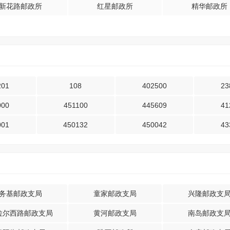
新花路邮政所
红星邮政所
精华邮政所
201
108
402500
23
000
451100
445609
41
001
450132
450042
43
务基邮政支局
童家邮政支局
兴隆邮政支
拉尔西路邮政支局
黄河邮政支局
南岛邮政支