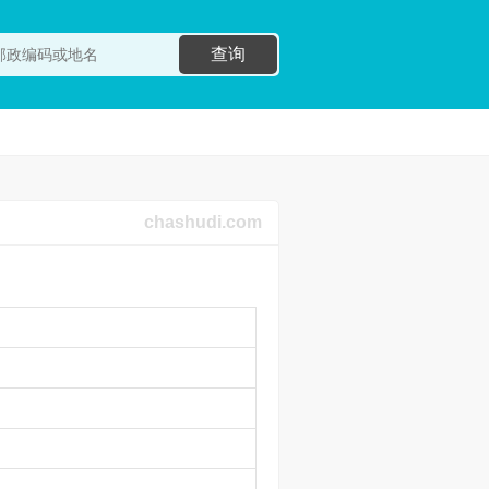
查询
chashudi.com