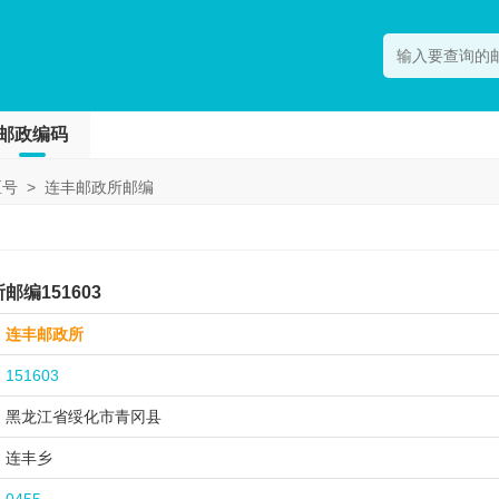
邮政编码
区号
>
连丰邮政所邮编
编151603
连丰邮政所
151603
黑龙江省绥化市
青冈县
连丰乡