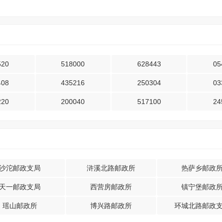
520
518000
628443
05
408
435216
250304
03
220
200040
517100
24
沙沱邮政支局
浒溪北路邮政所
热萨乡邮政
天一邮政支局
西营房邮政所
镇宁堡邮政
瑶山邮政所
博兴路邮政所
环城北路邮政