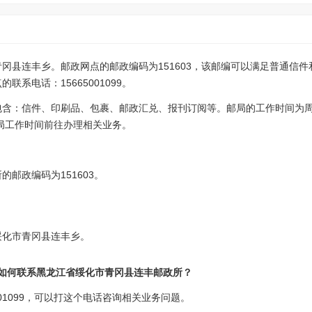
冈县连丰乡。邮政网点的邮政编码为151603，该邮编可以满足普通信
系电话：15665001099。
包含：信件、印刷品、包裹、邮政汇兑、报刊订阅等。邮局的工作时间为
，请注意邮局工作时间前往办理相关业务。
？
邮政编码为151603。
绥化市青冈县连丰乡。
?如何联系黑龙江省绥化市青冈县连丰邮政所？
001099，可以打这个电话咨询相关业务问题。