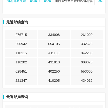
奇村邮政支局
034011
0350
山西省忻州市忻府区奇村镇
0350-3
最近邮编查询
276715
334008
261000
200942
654105
332625
110115
411100
342200
118202
431813
999078
628451
402250
553000
221347
410205
434012
最近邮局查询