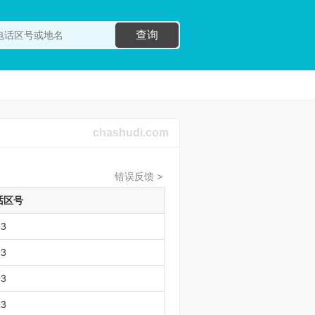
查询
chashudi.com
错误反馈 >
话区号
93
93
93
93