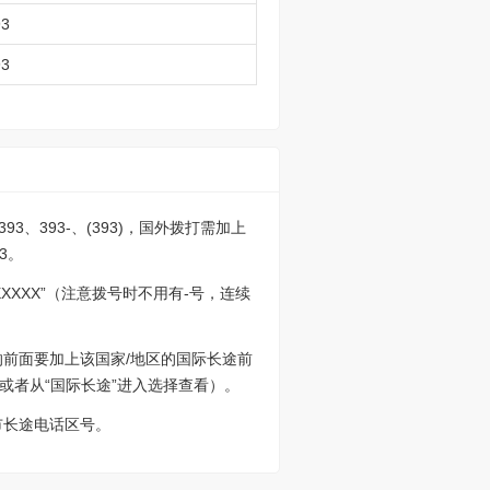
93
93
93、393-、(393)，国外拨打需加上
93。
XXXX”（注意拨号时不用有-号，连续
86的前面要加上该国家/地区的国际长途前
或者从“国际长途”进入选择查看）。
市长途电话区号。