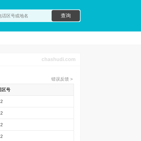
查询
chashudi.com
错误反馈 >
话区号
12
12
12
12