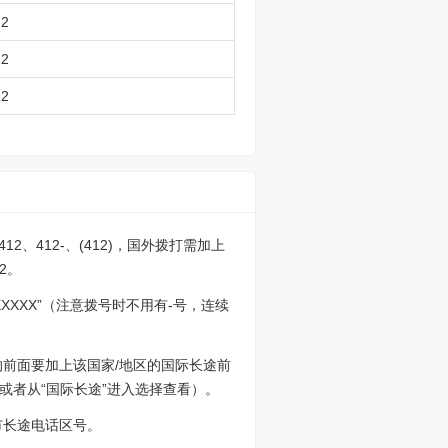
12
12
12
12、412-、(412)，国外拨打需加上
12。
XXXX”（注意拨号时不用有-号，连续
86的前面要加上该国家/地区的国际长途前
或者从“国际长途”进入选择查看）。
市长途电话区号。