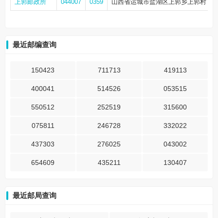
上郭邮政所
044007
0359
山西省运城市盐湖区上郭乡上郭村
1
最近邮编查询
150423
711713
419113
400041
514526
053515
550512
252519
315600
075811
246728
332022
437303
276025
043002
654609
435211
130407
最近邮局查询