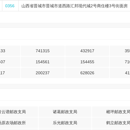
0356
山西省晋城市晋城市道西路汇邦现代城2号商住楼3号街面房
133
741315
432917
35
407
154561
154455
71
117
200237
628026
41
青云谱邮政支局
诸葛邮政支局
楮坪邮政支
汤原农场邮政所
乐光邮政支局
鹤立邮政支