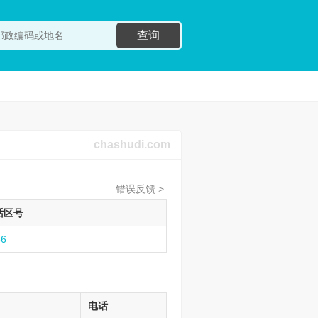
查询
chashudi.com
错误反馈 >
话区号
56
电话