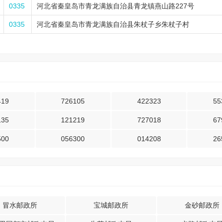
0335
河北省秦皇岛市青龙满族自治县青龙镇燕山路227号
0335
河北省秦皇岛市青龙满族自治县朱杖子乡朱杖子村
419
726105
422323
55
135
121219
727018
67
500
056300
014208
26
冒水邮政所
宝城邮政所
金砂邮政所