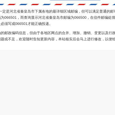
0不一定是河北省秦皇岛市下属各地的最详细区域邮编，但可以满足普通的邮
066501，而查询显示河北省秦皇岛市邮编为066500，在信件邮编处填
须写成066501才能正确投递。
确的邮政编码信息，但由于各地区网点的合并、增加、撤销、变更以及行
问题或不足，欢迎随时告知更新内容，本站核实后会马上进行修改，以便