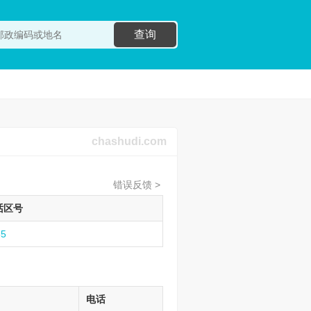
查询
chashudi.com
错误反馈 >
话区号
35
电话