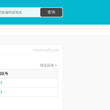
查询
chashudi.com
错误反馈 >
话区号
33
33