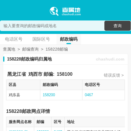
查询
电话区号
国际区号
邮政编码
查属地
>
邮编查询
>
158228邮编
158228邮政编码归属地
chashudi.com
黑龙江省
鸡西市
邮编:
158100
错误反馈 >
区县
邮政编码
电话区号
鸡东县
158200
0467
158228邮政网点详情
服务网点名称
邮编
区号
地址