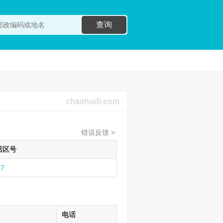
查询
chashudi.com
错误反馈 >
话区号
37
电话