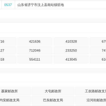
0537
山东省济宁市汶上县南站镇驻地
716
421636
410328
67
127
712046
233250
74
818
554111
413045
61
聂家邮政所
大屯邮政所
工农路邮政支
均安邮政支局
巴东邮政支局
沿河街邮政