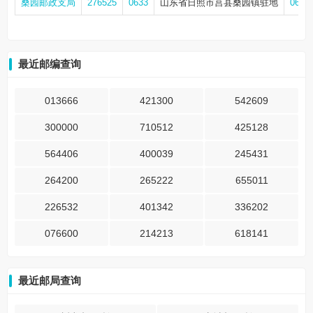
桑园邮政支局
276525
0633
山东省日照市莒县桑园镇驻地
0633
最近邮编查询
013666
421300
542609
300000
710512
425128
564406
400039
245431
264200
265222
655011
226532
401342
336202
076600
214213
618141
最近邮局查询