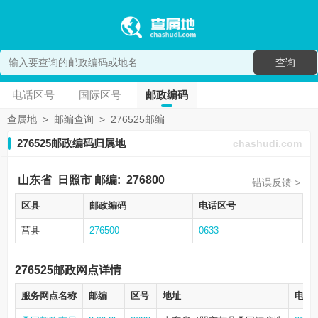
查询
电话区号
国际区号
邮政编码
查属地
>
邮编查询
>
276525邮编
276525邮政编码归属地
chashudi.com
山东省
日照市
邮编:
276800
错误反馈 >
区县
邮政编码
电话区号
莒县
276500
0633
276525邮政网点详情
服务网点名称
邮编
区号
地址
电话