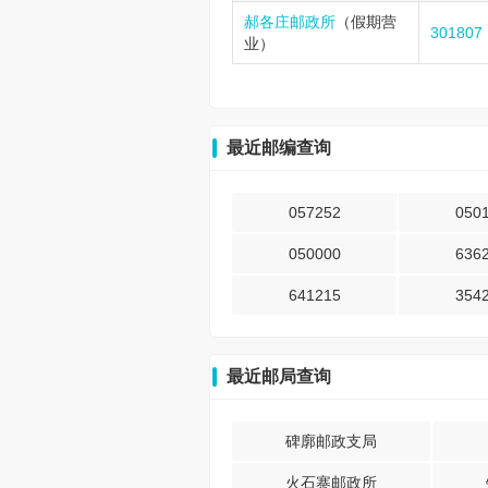
郝各庄邮政所
（假期营
301807
业）
最近邮编查询
057252
050
050000
636
641215
354
最近邮局查询
碑廓邮政支局
火石寨邮政所