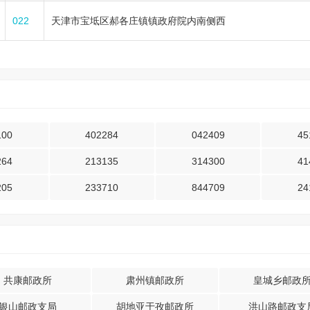
022
天津市宝坻区郝各庄镇镇政府院内南侧西
100
402284
042409
45
264
213135
314300
41
205
233710
844709
24
共康邮政所
肃州镇邮政所
皇城乡邮政
银山邮政支局
胡地亚于孜邮政所
洪山路邮政支