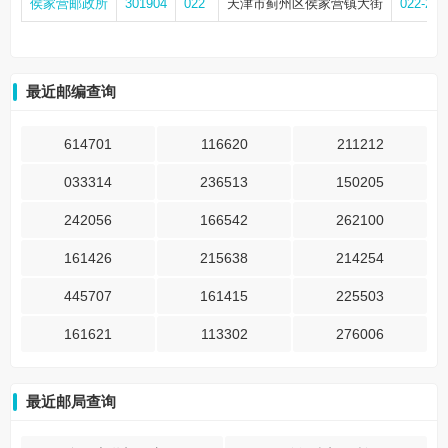
侯家营邮政所
301904
022
天津市蓟州区侯家营镇大街
022-228
最近邮编查询
614701
116620
211212
033314
236513
150205
242056
166542
262100
161426
215638
214254
445707
161415
225503
161621
113302
276006
最近邮局查询