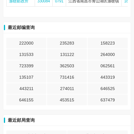
滁槎邮政所
330084
0791
江西省南昌市青山湖区滁槎镇
1816
最近邮编查询
222000
235283
158223
131533
131122
264000
723399
362503
062561
135107
731416
443319
443211
274011
646525
646155
453515
637479
最近邮局查询