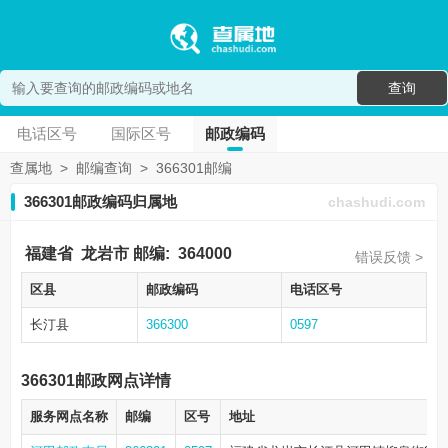
查询
电话区号
国际区号
邮政编码
查属地
>
邮编查询
>
366301邮编
366301邮政编码归属地
chashudi.com
福建省
龙岩市
邮编:
364000
错误反馈 >
区县
邮政编码
电话区号
长汀县
366300
0597
366301邮政网点详情
服务网点名称
邮编
区号
地址