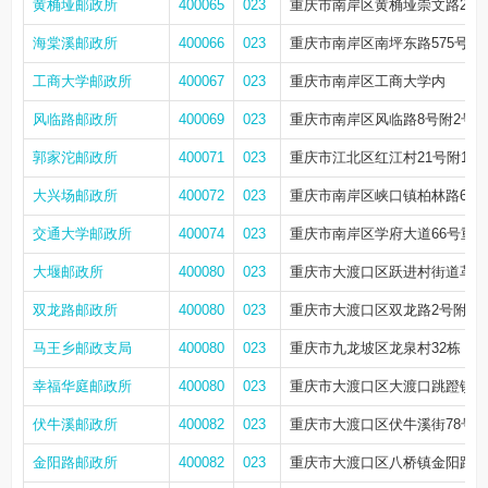
黄桷垭邮政所
400065
023
重庆市南岸区黄桷垭崇文路2号附
海棠溪邮政所
400066
023
重庆市南岸区南坪东路575号附
工商大学邮政所
400067
023
重庆市南岸区工商大学内
风临路邮政所
400069
023
重庆市南岸区风临路8号附2号
郭家沱邮政所
400071
023
重庆市江北区红江村21号附15
大兴场邮政所
400072
023
重庆市南岸区峡口镇柏林路6号附
交通大学邮政所
400074
023
重庆市南岸区学府大道66号重
大堰邮政所
400080
023
重庆市大渡口区跃进村街道革新村
双龙路邮政所
400080
023
重庆市大渡口区双龙路2号附80
马王乡邮政支局
400080
023
重庆市九龙坡区龙泉村32栋
幸福华庭邮政所
400080
023
重庆市大渡口区大渡口跳蹬镇幸
伏牛溪邮政所
400082
023
重庆市大渡口区伏牛溪街78号
金阳路邮政所
400082
023
重庆市大渡口区八桥镇金阳路21