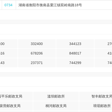
0734
湖南省衡阳市衡南县栗江镇双岭南路18号
100
332400
344123
27
616
678206
848017
41
143
237371
744299
74
西平乐邮政支局
滥坝邮政所
智丰邮政支
裴营邮政支局
桐河邮政支局
琅琚邮政所