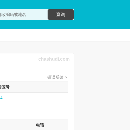
查询
chashudi.com
错误反馈 >
话区号
34
电话