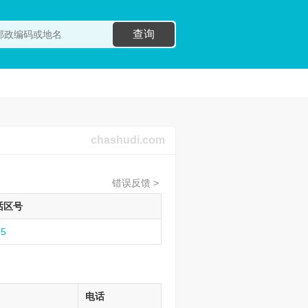
查询
chashudi.com
错误反馈 >
话区号
35
电话