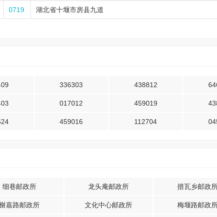
0719
湖北省十堰市房县九道
409
336303
438812
64
403
017012
459019
43
524
459016
112704
04
细巷邮政所
龙头庵邮政所
措瓦乡邮政
榭嘉路邮政所
文化中心邮政所
梅堰路邮政