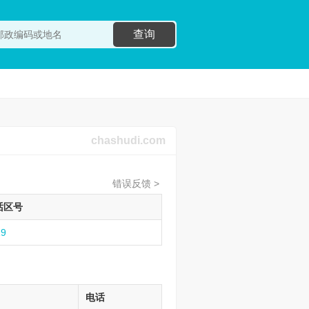
查询
chashudi.com
错误反馈 >
话区号
19
电话