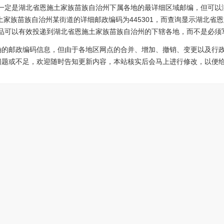
2不一定是湖北省恩施土家族苗族自治州下属各地的最详细区域邮编，但可
家族苗族自治州某街道的详细邮政编码为445301，而查询显示湖北省恩施
物品可以有效投递到湖北省恩施土家族苗族自治州的下辖各地，而不是必须写
确的邮政编码信息，但由于各地区网点的合并、增加、撤销、变更以及行
问题或不足，欢迎随时告知更新内容，本站核实后会马上进行修改，以便