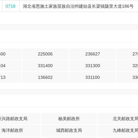
0718
湖北省恩施土家族苗族自治州建始县长梁镇陇里大道186号
600
225006
236627
27
104
331400
331300
32
713
136602
331100
33
新兴路邮政支局
杨美邮政所
北关邮政支
海洋邮政所
城西邮政支局
九峰邮政支