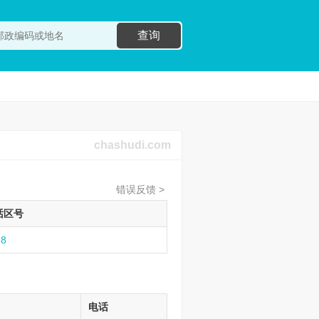
查询
chashudi.com
错误反馈 >
话区号
18
电话