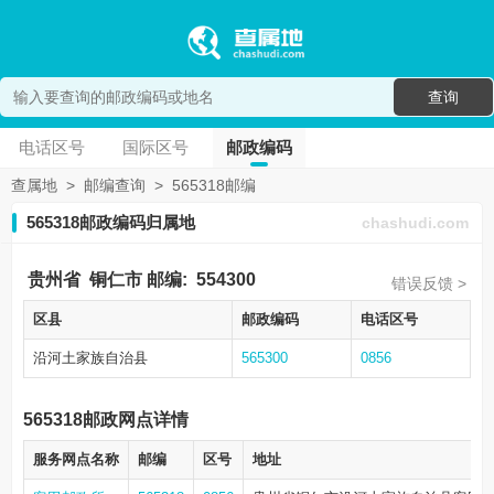
查询
电话区号
国际区号
邮政编码
查属地
>
邮编查询
>
565318邮编
565318邮政编码归属地
chashudi.com
贵州省
铜仁市
邮编:
554300
错误反馈 >
区县
邮政编码
电话区号
沿河土家族自治县
565300
0856
565318邮政网点详情
服务网点名称
邮编
区号
地址