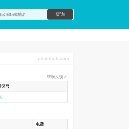
查询
chashudi.com
错误反馈 >
话区号
98
电话