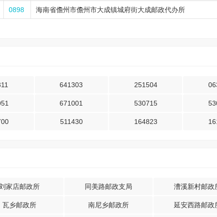
0898
海南省儋州市儋州市大成镇城府街大成邮政代办所
311
641303
251504
06
051
671001
530715
53
700
511430
164823
16
刘家店邮政所
同美路邮政支局
漕溪新村邮政
瓦乡邮政所
南尼乡邮政所
延安西路邮政