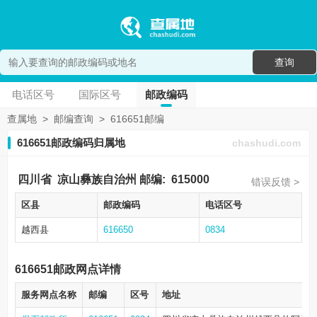
查询
电话区号
国际区号
邮政编码
查属地
>
邮编查询
>
616651邮编
616651邮政编码归属地
chashudi.com
四川省
凉山彝族自治州
邮编:
615000
错误反馈 >
区县
邮政编码
电话区号
越西县
616650
0834
616651邮政网点详情
服务网点名称
邮编
区号
地址