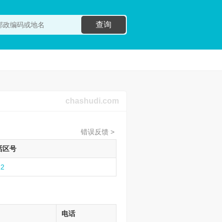
查询
chashudi.com
错误反馈 >
话区号
12
电话