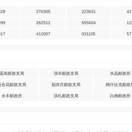
328
276305
223631
42
399
262512
655604
12
017
412007
031105
57
孟岗邮政支局
演丰邮政支局
水晶邮政所
百合花邮政支局
韶存庄邮政支局
阔什比克邮政
永丰邮政所
演礼邮政支局
白姆邮政所