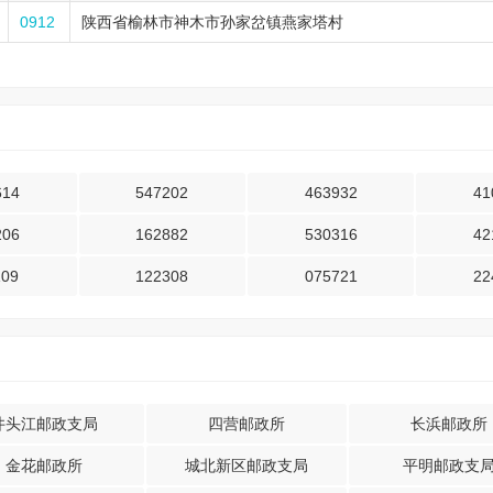
0912
陕西省榆林市神木市孙家岔镇燕家塔村
614
547202
463932
41
206
162882
530316
42
109
122308
075721
22
井头江邮政支局
四营邮政所
长浜邮政所
金花邮政所
城北新区邮政支局
平明邮政支