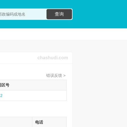
查询
chashudi.com
错误反馈 >
话区号
12
电话