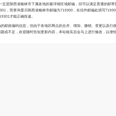
4不一定是陕西省榆林市下属各地的最详细区域邮编，但可以满足普通的邮寄
301，而查询显示陕西省榆林市邮编为719300，在信件邮编处填写719
9301才能正确投递。
确的邮政编码信息，但由于各地区网点的合并、增加、撤销、变更以及行
问题或不足，欢迎随时告知更新内容，本站核实后会马上进行修改，以便