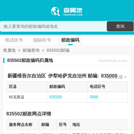
查询
电话区号
国际区号
邮政编码
查属地
>
邮编查询
>
835502邮编
835502邮政编码归属地
chashudi.com
新疆维吾尔自治区
伊犁哈萨克自治州
邮编:
835000
错误反馈 >
区县
邮政编码
电话区号
特克斯县
835500
0999
835502邮政网点详情
服务网点名称
邮编
区号
地址