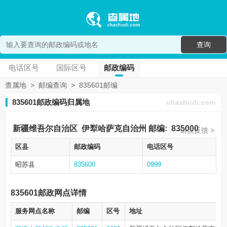
查询
电话区号
国际区号
邮政编码
查属地
>
邮编查询
>
835601邮编
835601邮政编码归属地
chashudi.com
新疆维吾尔自治区
伊犁哈萨克自治州
邮编:
835000
错误反馈 >
区县
邮政编码
电话区号
昭苏县
835600
0999
835601邮政网点详情
服务网点名称
邮编
区号
地址