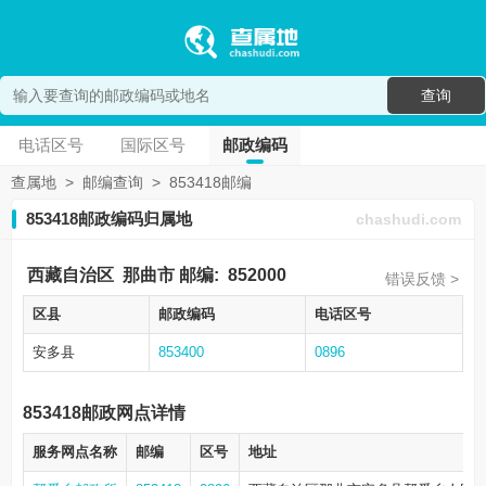
查询
电话区号
国际区号
邮政编码
查属地
>
邮编查询
>
853418邮编
853418邮政编码归属地
chashudi.com
西藏自治区
那曲市
邮编:
852000
错误反馈 >
区县
邮政编码
电话区号
安多县
853400
0896
853418邮政网点详情
服务网点名称
邮编
区号
地址