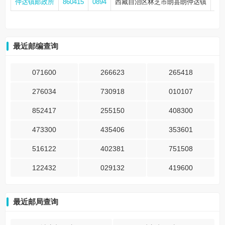
仲达镇邮政所
860415
0894
西藏自治区林芝市朗县朗仲达镇
17
最近邮编查询
071600
266623
265418
276034
730918
010107
852417
255150
408300
473300
435406
353601
516122
402381
751508
122432
029132
419600
最近邮局查询