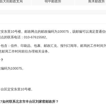
昌大街邮政支局
明中邮政所
斯木邮政所
安东里10号楼。邮政网点的邮政编码为100075，该邮编可以满足普通
联系电话：010-67615582。
务包含：信件、印刷品、包裹、邮政汇兑、报刊订阅等。邮局的工作时间
:00，请注意邮局工作时间前往办理相关业务。
少？
码为100075。
台区定安东里10号楼。
么?如何联系北京市丰台区刘家窑邮政所？