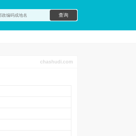
查询
chashudi.com