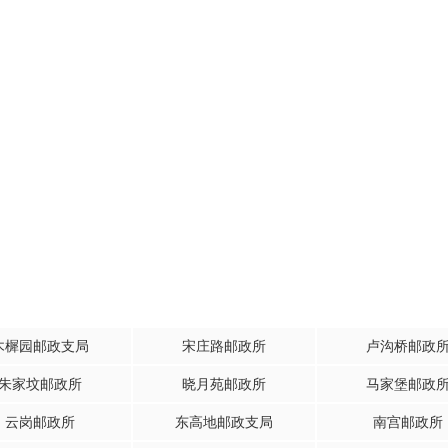
木樨园邮政支局
宋庄路邮政所
卢沟桥邮政
朱家坟邮政所
晓月苑邮政所
马家堡邮政
云岗邮政所
东高地邮政支局
南宫邮政所