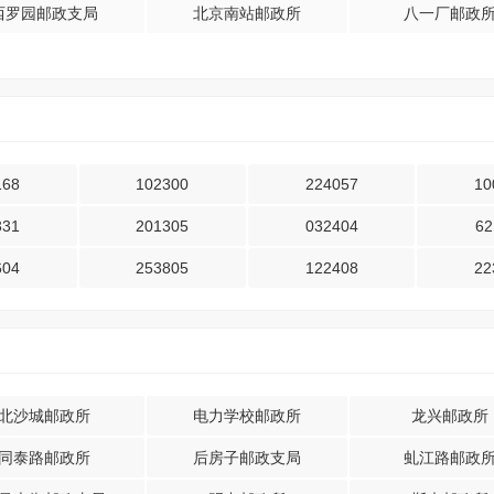
西罗园邮政支局
北京南站邮政所
八一厂邮政
168
102300
224057
10
331
201305
032404
62
604
253805
122408
22
北沙城邮政所
电力学校邮政所
龙兴邮政所
同泰路邮政所
后房子邮政支局
虬江路邮政