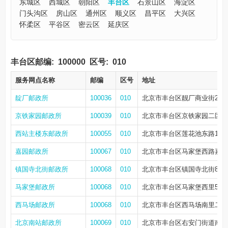
东城区
西城区
朝阳区
丰台区
石景山区
海淀区
门头沟区
房山区
通州区
顺义区
昌平区
大兴区
怀柔区
平谷区
密云区
延庆区
丰台区邮编:
100000
区号:
010
服务网点名称
邮编
区号
地址
靛厂邮政所
100036
010
北京市丰台区靓厂商业街2号
京铁家园邮政所
100039
010
北京市丰台区京铁家园二区三
西站主楼东邮政所
100055
010
北京市丰台区莲花池东路118-
嘉园邮政所
100067
010
北京市丰台区马家堡西路嘉园
镇国寺北街邮政所
100068
010
北京市丰台区镇国寺北街8号院
马家堡邮政所
100068
010
北京市丰台区马家堡西里59
西马场邮政所
100068
010
北京市丰台区西马场南里二区
北京南站邮政所
100069
010
北京市丰台区右安门街道南