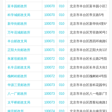
富丰园邮政所
100070
010
北京市丰台区富丰园小区32
科学城邮政支局
100070
010
北京市丰台区帝京路5号
新华街邮政所
100070
010
北京市丰台区新华街4里6号
万年花城邮政所
100070
010
北京市丰台区芳菲路90号101
丰台邮政支局
100071
010
北京市丰台区西四环南路94
正阳大街邮政所
100071
010
北京市丰台区正阳大街115号
朱家坟邮政所
100072
010
北京市丰台区长云路2号院19
长辛店邮政支局
100072
010
北京市丰台区长辛店大街1号
槐树岭邮政所
100072
010
北京市丰台区槐树岭4号院20
华源三里邮政所
100073
010
北京市丰台区首科花园华源三
八一厂邮政所
100073
010
北京市丰台区八一电影厂院内
太平桥邮政支局
100073
010
北京市丰台区西客站南路10
南宫邮政所
100074
010
北京市丰台区丰台南宫迎宾路3