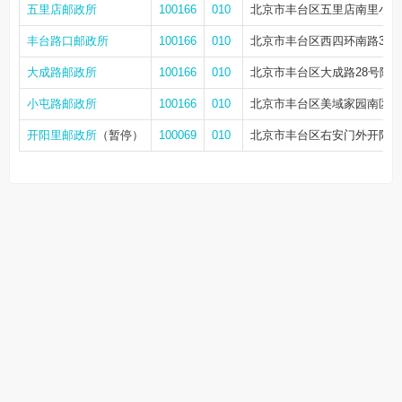
五里店邮政所
100166
010
北京市丰台区五里店南里小区
丰台路口邮政所
100166
010
北京市丰台区西四环南路3号
大成路邮政所
100166
010
北京市丰台区大成路28号院3号楼
小屯路邮政所
100166
010
北京市丰台区美域家园南区3号
开阳里邮政所
（暂停）
100069
010
北京市丰台区右安门外开阳里