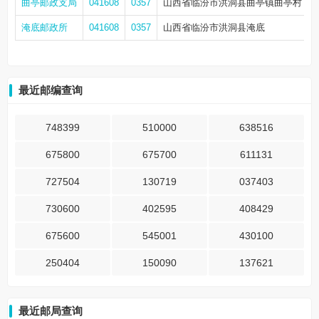
曲亭邮政支局
041608
0357
山西省临汾市洪洞县曲亭镇曲亭村
0
淹底邮政所
041608
0357
山西省临汾市洪洞县淹底
1
最近邮编查询
748399
510000
638516
675800
675700
611131
727504
130719
037403
730600
402595
408429
675600
545001
430100
250404
150090
137621
最近邮局查询