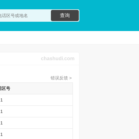
查询
chashudi.com
错误反馈 >
话区号
21
21
21
21