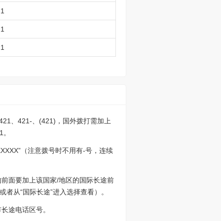
21
21
21
21、421-、(421)，国外拨打需加上
21。
XXXX”（注意拨号时不用有-号，连续
86的前面要加上该国家/地区的国际长途前
或者从“国际长途”进入选择查看）。
市长途电话区号。