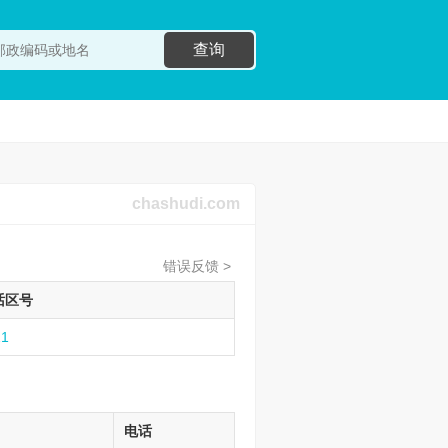
查询
chashudi.com
错误反馈 >
话区号
21
电话