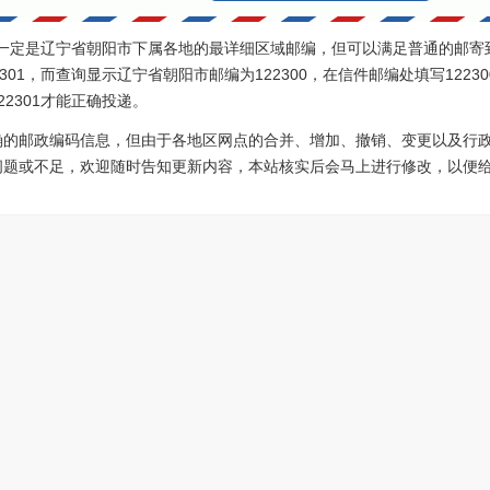
0不一定是辽宁省朝阳市下属各地的最详细区域邮编，但可以满足普通的邮寄
301，而查询显示辽宁省朝阳市邮编为122300，在信件邮编处填写122
2301才能正确投递。
确的邮政编码信息，但由于各地区网点的合并、增加、撤销、变更以及行
问题或不足，欢迎随时告知更新内容，本站核实后会马上进行修改，以便