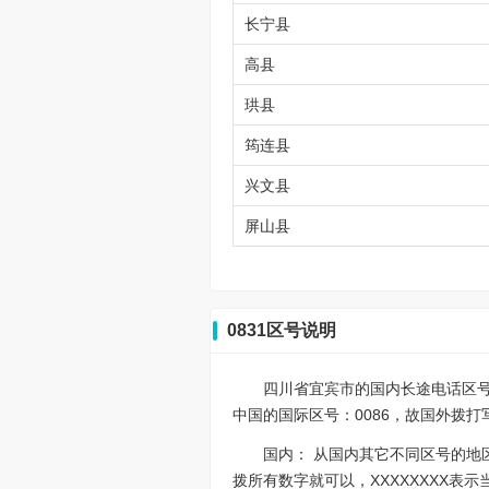
长宁县
高县
珙县
筠连县
兴文县
屏山县
0831区号说明
四川省宜宾市的国内长途电话区号是08
中国的国际区号：0086，故国外拨打写作0086
国内： 从国内其它不同区号的地区
拨所有数字就可以，XXXXXXXX