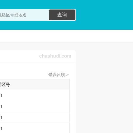
查询
chashudi.com
错误反馈 >
话区号
31
31
31
31