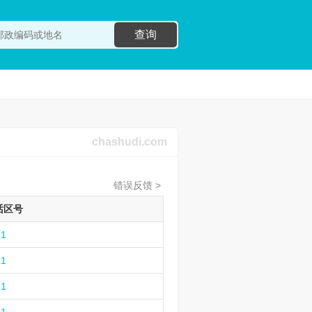
查询
chashudi.com
错误反馈 >
话区号
31
31
31