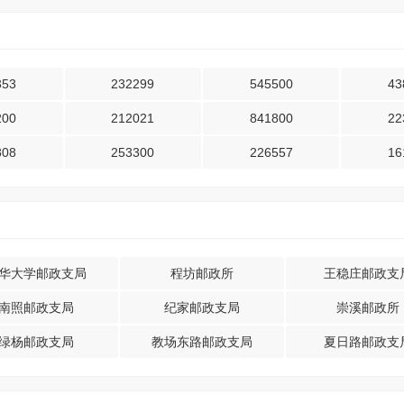
353
232299
545500
43
200
212021
841800
22
808
253300
226557
16
华大学邮政支局
程坊邮政所
王稳庄邮政支
南照邮政支局
纪家邮政支局
崇溪邮政所
绿杨邮政支局
教场东路邮政支局
夏日路邮政支