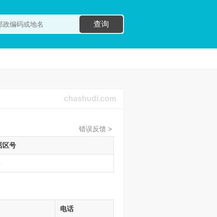
查询
chashudi.com
错误反馈 >
话区号
0
电话