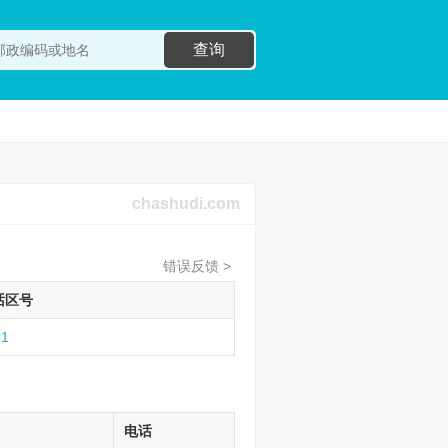
查询
chashudi.com
错误反馈 >
话区号
51
电话