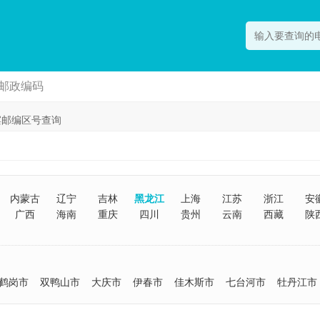
邮政编码
滨邮编区号查询
内蒙古
辽宁
吉林
黑龙江
上海
江苏
浙江
安
广西
海南
重庆
四川
贵州
云南
西藏
陕
鹤岗市
双鸭山市
大庆市
伊春市
佳木斯市
七台河市
牡丹江市