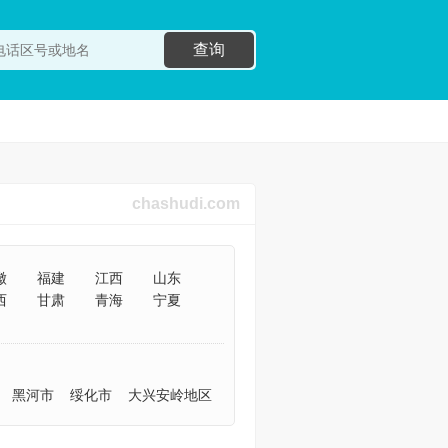
查询
chashudi.com
徽
福建
江西
山东
西
甘肃
青海
宁夏
黑河市
绥化市
大兴安岭地区